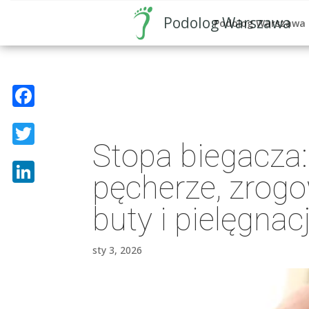
Podolog Warszawa
Podolog Warszawa
Facebook
Stopa biegacza:
Twitter
pęcherze, zrogo
LinkedIn
buty i pielęgnac
sty 3, 2026