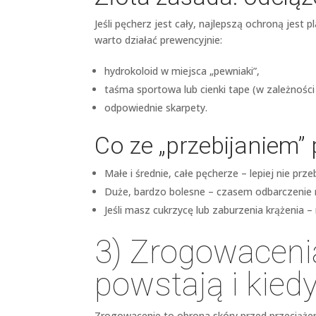
Jeśli pęcherz jest cały, najlepszą ochroną jest p
warto działać prewencyjnie:
hydrokoloid w miejsca „pewniaki”,
taśma sportowa lub cienki tape (w zależności
odpowiednie skarpety.
Co ze „przebijaniem”
Małe i średnie, całe pęcherze – lepiej nie przeb
Duże, bardzo bolesne – czasem odbarczenie m
Jeśli masz cukrzycę lub zaburzenia krążenia –
3) Zrogowaceni
powstają i kie
Zrogowacenie to obrona skóry przed przeciążeni