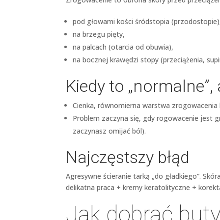
pod głowami kości śródstopia (przodostopie)
na brzegu pięty,
na palcach (otarcia od obuwia),
na bocznej krawędzi stopy (przeciążenia, supi
Kiedy to „normalne”,
Cienka, równomierna warstwa zrogowacenia b
Problem zaczyna się, gdy rogowacenie jest gr
zaczynasz omijać ból).
Najczęstszy błąd
Agresywne ścieranie tarką „do gładkiego”. Skór
delikatna praca + kremy keratolityczne + korekt
Jak dobrać buty