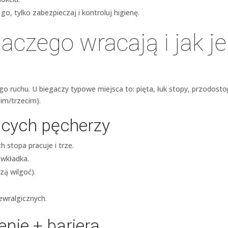
go, tylko zabezpieczaj i kontroluj higienę.
aczego wracają i jak je
go ruchu. U biegaczy typowe miejsca to: pięta, łuk stopy, przodosto
gim/trzecim).
ących pęcherzy
h stopa pracuje i trze.
 wkładka.
zą wilgoć).
ewralgicznych.
enie + bariera