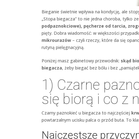
Bieganie świetnie wpływa na kondycję, ale stopy
„Stopa biegacza” to nie jedna choroba, tylko
podpaznokciowe), pęcherze od tarcia, zrog
pięty. Dobra wiadomość: w większości przypad
mikrourazów
– czyli rzeczy, które da się op
rutyną pielęgnacyjną.
Poniżej masz gabinetowy przewodnik:
skąd bio
biegacza
, żeby biegać bez bólu i bez „pamiąte
1) Czarne pazno
się biorą i co z 
Czarny paznokieć u biegacza to najczęściej
kr
powtarzalnym ucisku palca o przód buta. To klas
Najczęstsze przyczy