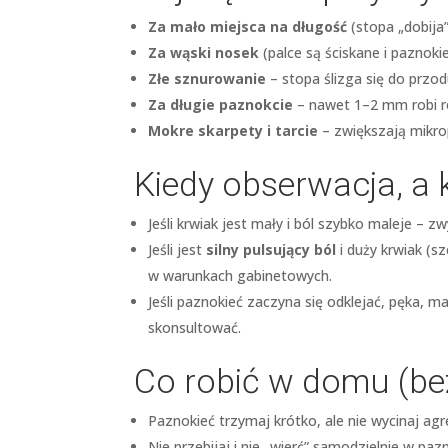
Za mało miejsca na długość
(stopa „dobija
Za wąski nosek
(palce są ściskane i paznokieć
Złe sznurowanie
– stopa ślizga się do przod
Za długie paznokcie
– nawet 1–2 mm robi ró
Mokre skarpety i tarcie
– zwiększają mikrop
Kiedy obserwacja, a 
Jeśli krwiak jest mały i ból szybko maleje – 
Jeśli jest
silny pulsujący ból
i duży krwiak (s
w warunkach gabinetowych.
Jeśli paznokieć zaczyna się odklejać, pęka, m
skonsultować.
Co robić w domu (be
Paznokieć trzymaj krótko, ale nie wycinaj agr
Nie przebijaj i nie „wierć” samodzielnie w paz