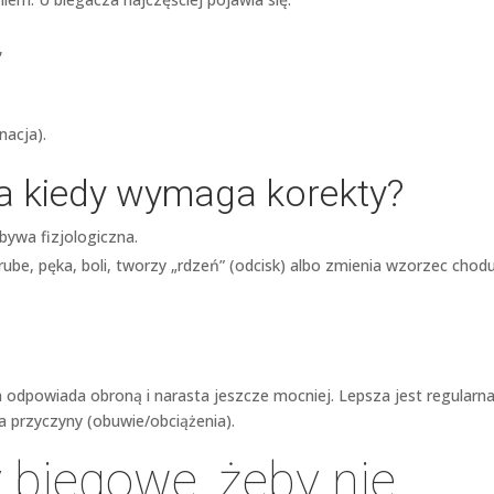
,
nacja).
 a kiedy wymaga korekty?
ywa fizjologiczna.
ube, pęka, boli, tworzy „rdzeń” (odcisk) albo zmienia wzorzec chod
a odpowiada obroną i narasta jeszcze mocniej. Lepsza jest regularna
a przyczyny (obuwie/obciążenia).
 biegowe, żeby nie