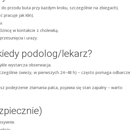
” do przodu buta przy każdym kroku, szczególnie na zbiegach).
 pracuje jak klin).
u.
żnicę w kontakcie z cholewką.
rzesunięcia i urazy.
kiedy podolog/lekarz?
zwykle wystarcza obserwacja.
zczególnie świeży, w pierwszych 24–48 h) – często pomaga odbarcze
asz podejrzenie złamania palca, pojawia się stan zapalny – warto
zpiecznie)
esywnie.
nokciu.