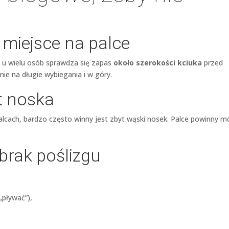
 miejsce na palce
e u wielu osób sprawdza się zapas
około szerokości kciuka
przed
ie na długie wybiegania i w góry.
łt noska
alcach, bardzo często winny jest zbyt wąski nosek. Palce powinny m
i brak poślizgu
„pływać”),