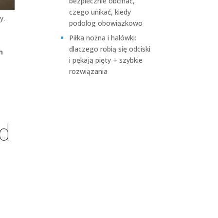
bezpiecznie obcinać,
czego unikać, kiedy
y.
podolog obowiązkowo
Piłka nożna i halówki:
dlaczego robią się odciski
h
i pękają pięty + szybkie
rozwiązania
ąd