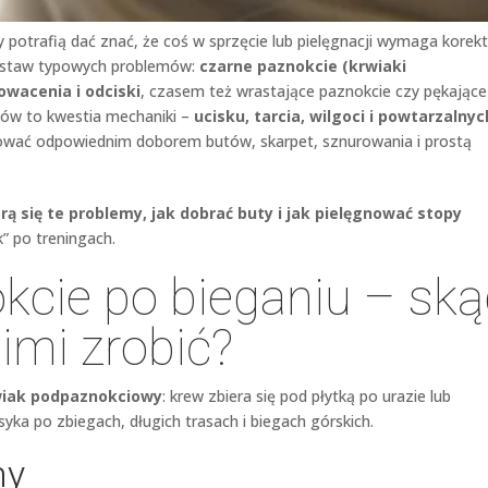
 potrafią dać znać, że coś w sprzęcie lub pielęgnacji wymaga korekt
 zestaw typowych problemów:
czarne paznokcie (krwiaki
owacenia i odciski
, czasem też wrastające paznokcie czy pękające
ków to kwestia mechaniki –
ucisku, tarcia, wilgoci i powtarzalnyc
anować odpowiednim doborem butów, skarpet, sznurowania i prostą
rą się te problemy, jak dobrać buty i jak pielęgnować stopy
k” po treningach.
kcie po bieganiu – sk
nimi zrobić?
wiak podpaznokciowy
: krew zbiera się pod płytką po urazie lub
yka po zbiegach, długich trasach i biegach górskich.
ny