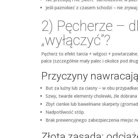
Jeśli paznokieć z czasem schodzi – nie zrywaj 
2) Pęcherze – dl
„wyłączyć”?
Pęcherz to efekt tarcia + wilgoci + powtarzalne
palce (szczególnie mały palec i okolice pod dru
Przyczyny nawracaj
But za luźny lub za ciasny – w obu przypadkac
Szwy, twarde elementy cholewki, źle dobrana
Zbyt cienkie lub bawełniane skarpety (gromad
Nadpotliwość stóp.
Brak prewencyjnego zabezpieczenia miejsc n
Złota zasada: odciąż