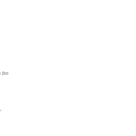
u (bo
,