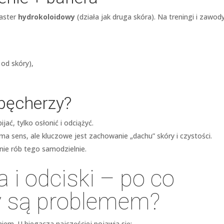
laster
hydrokoloidowy
(działa jak druga skóra). Na treningi i zawod
 od skóry),
 pęcherzy?
ijać, tylko osłonić i odciążyć.
a sens, ale kluczowe jest zachowanie „dachu” skóry i czystości.
 nie rób tego samodzielnie.
a i
odciski
– po co
dy są problemem?
em. U biegacza najczęściej pojawia się: