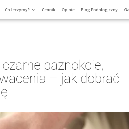
Co leczymy?
Cennik
Opinie
Blog Podologiczny
Ga
 czarne paznokcie,
wacenia – jak dobrać
ję