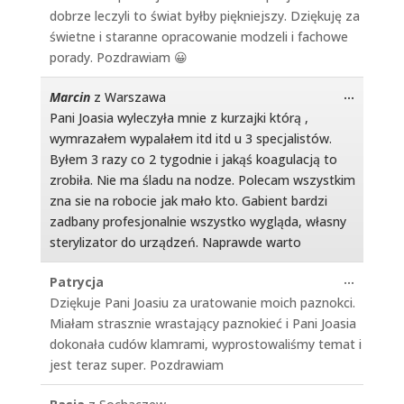
dobrze leczyli to świat byłby piękniejszy. Dziękuję za
świetne i staranne opracowanie modzeli i fachowe
porady. Pozdrawiam 😀
Toggle
...
Marcin
z
Warszawa
this
Pani Joasia wyleczyła mnie z kurzajki którą ,
metabo
wymrazałem wypalałem itd itd u 3 specjalistów.
Byłem 3 razy co 2 tygodnie i jakąś koagulacją to
zrobiła. Nie ma śladu na nodze. Polecam wszystkim
zna sie na robocie jak mało kto. Gabient bardzi
zadbany profesjonalnie wszystko wygląda, własny
sterylizator do urządzeń. Naprawde warto
Toggle
...
Patrycja
this
Dziękuje Pani Joasiu za uratowanie moich paznokci.
metabo
Miałam strasznie wrastający paznokieć i Pani Joasia
dokonała cudów klamrami, wyprostowaliśmy temat i
jest teraz super. Pozdrawiam
Toggle
...