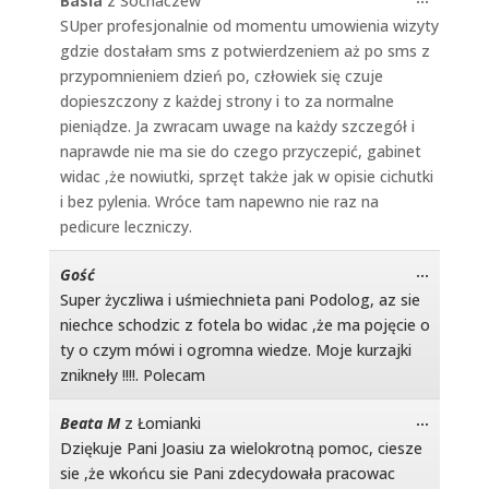
Basia
z
Sochaczew
this
SUper profesjonalnie od momentu umowienia wizyty
metabo
gdzie dostałam sms z potwierdzeniem aż po sms z
przypomnieniem dzień po, człowiek się czuje
dopieszczony z każdej strony i to za normalne
pieniądze. Ja zwracam uwage na każdy szczegół i
naprawde nie ma sie do czego przyczepić, gabinet
widac ,że nowiutki, sprzęt także jak w opisie cichutki
i bez pylenia. Wróce tam napewno nie raz na
pedicure leczniczy.
Toggle
...
Gość
this
Super życzliwa i uśmiechnieta pani Podolog, az sie
metabo
niechce schodzic z fotela bo widac ,że ma pojęcie o
ty o czym mówi i ogromna wiedze. Moje kurzajki
znikneły !!!!. Polecam
Toggle
...
Beata M
z
Łomianki
this
Dziękuje Pani Joasiu za wielokrotną pomoc, ciesze
metabo
sie ,że wkońcu sie Pani zdecydowała pracowac