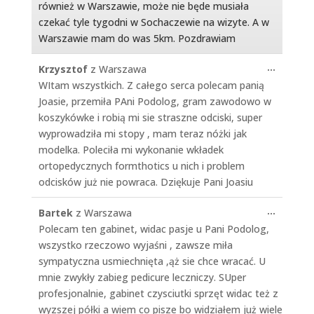
również w Warszawie, może nie będe musiała
czekać tyle tygodni w Sochaczewie na wizyte. A w
Warszawie mam do was 5km. Pozdrawiam
Toggle
...
Krzysztof
z
Warszawa
this
WItam wszystkich. Z całego serca polecam panią
metabo
Joasie, przemiła PAni Podolog, gram zawodowo w
koszykówke i robią mi sie straszne odciski, super
wyprowadziła mi stopy , mam teraz nóżki jak
modelka. Poleciła mi wykonanie wkładek
ortopedycznych formthotics u nich i problem
odcisków już nie powraca. Dziękuje Pani Joasiu
Toggle
...
Bartek
z
Warszawa
this
Polecam ten gabinet, widac pasje u Pani Podolog,
metabo
wszystko rzeczowo wyjaśni , zawsze miła
sympatyczna usmiechnięta ,ąż sie chce wracać. U
mnie zwykły zabieg pedicure leczniczy. SUper
profesjonalnie, gabinet czysciutki sprzęt widac też z
wyzszej półki a wiem co pisze bo widziałem już wiele