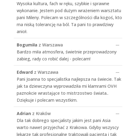
Wysoka kultura, fach w ręku, szybkie i sprawne
wykonanie. Jestem pod dużym wrażeniem warsztatu
pani Mileny. Polecam w szczególności dla kogoś, kto
ma niską tolerancję na ból. Ta pani to prawdziwy
anioł.
Toggle
...
Bogumiła
z
Warszawa
this
Bardzo miła atmosfera, świetnie przeprowadzony
metabo
zabieg, rady co robić dalej - polecam!
Toggle
...
Edward
z
Warszawa
this
Pani Joanna to specjalistka najlepsza na świecie. Tak
metabo
jak ta dziewczyna wyprowadziła mi klamrami OVH
paznokcie wrastające to mistrzostwo świata..
Dziękuje i polecam wszystkim.
Toggle
...
Adrian
z
Kraków
this
Dla tak dobrego specjalisty jakim jest pani Asia
metabo
warto nawet przyjechać z Krakowa. Gdyby wszyscy
lekarze tak profesjonalne traktowali pacjenta i tak