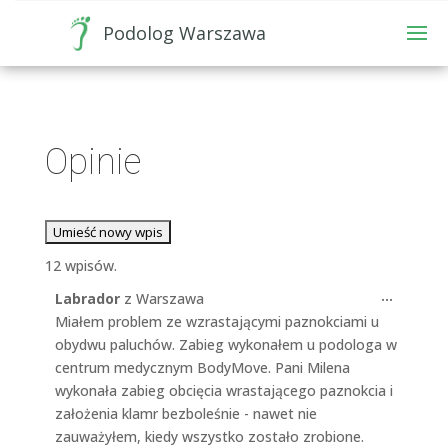
Podolog Warszawa
Opinie
12 wpisów.
Toggle
...
Labrador
z
Warszawa
this
Miałem problem ze wzrastającymi paznokciami u
metabo
obydwu paluchów. Zabieg wykonałem u podologa w
centrum medycznym BodyMove. Pani Milena
wykonała zabieg obcięcia wrastającego paznokcia i
założenia klamr bezboleśnie - nawet nie
zauważyłem, kiedy wszystko zostało zrobione.