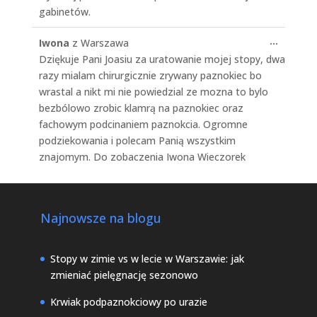
gabinetów.
Toggle
...
Iwona
z
Warszawa
this
Dziękuje Pani Joasiu za uratowanie mojej stopy, dwa
metabo
razy mialam chirurgicznie zrywany paznokiec bo
wrastal a nikt mi nie powiedzial ze mozna to bylo
bezbólowo zrobic klamrą na paznokiec oraz
fachowym podcinaniem paznokcia. Ogromne
podziekowania i polecam Panią wszystkim
znajomym. Do zobaczenia Iwona Wieczorek
Najnowsze na blogu
Stopy w zimie vs w lecie w Warszawie: jak
zmieniać pielęgnację sezonowo
Krwiak podpaznokciowy po urazie