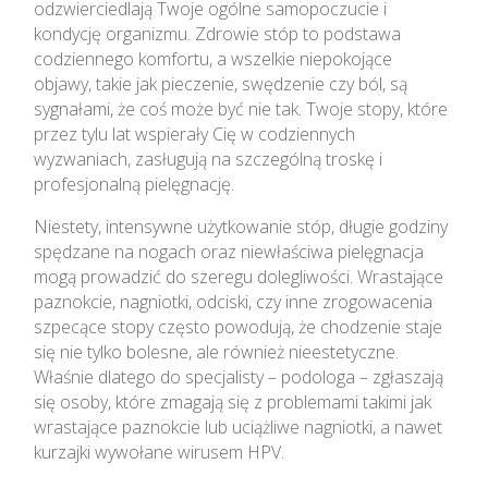
odzwierciedlają Twoje ogólne samopoczucie i
kondycję organizmu. Zdrowie stóp to podstawa
codziennego komfortu, a wszelkie niepokojące
objawy, takie jak pieczenie, swędzenie czy ból, są
sygnałami, że coś może być nie tak. Twoje stopy, które
przez tylu lat wspierały Cię w codziennych
wyzwaniach, zasługują na szczególną troskę i
profesjonalną pielęgnację.
Niestety, intensywne użytkowanie stóp, długie godziny
spędzane na nogach oraz niewłaściwa pielęgnacja
mogą prowadzić do szeregu dolegliwości. Wrastające
paznokcie, nagniotki, odciski, czy inne zrogowacenia
szpecące stopy często powodują, że chodzenie staje
się nie tylko bolesne, ale również nieestetyczne.
Właśnie dlatego do specjalisty – podologa – zgłaszają
się osoby, które zmagają się z problemami takimi jak
wrastające paznokcie lub uciążliwe nagniotki, a nawet
kurzajki wywołane wirusem HPV.