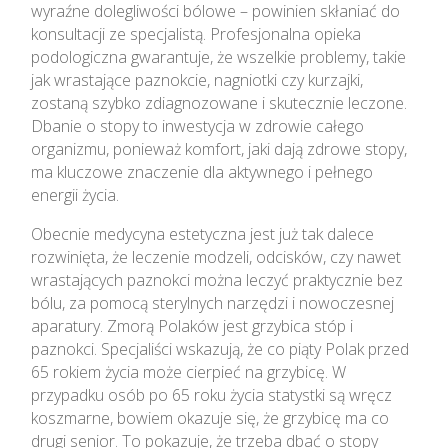
wyraźne dolegliwości bólowe – powinien skłaniać do
konsultacji ze specjalistą. Profesjonalna opieka
podologiczna gwarantuje, że wszelkie problemy, takie
jak wrastające paznokcie, nagniotki czy kurzajki,
zostaną szybko zdiagnozowane i skutecznie leczone.
Dbanie o stopy to inwestycja w zdrowie całego
organizmu, ponieważ komfort, jaki dają zdrowe stopy,
ma kluczowe znaczenie dla aktywnego i pełnego
energii życia.
Obecnie medycyna estetyczna jest już tak dalece
rozwinięta, że leczenie modzeli, odcisków, czy nawet
wrastających paznokci można leczyć praktycznie bez
bólu, za pomocą sterylnych narzędzi i nowoczesnej
aparatury. Zmorą Polaków jest grzybica stóp i
paznokci. Specjaliści wskazują, że co piąty Polak przed
65 rokiem życia może cierpieć na grzybicę. W
przypadku osób po 65 roku życia statystki są wręcz
koszmarne, bowiem okazuje się, że grzybicę ma co
drugi senior. To pokazuje, że trzeba dbać o stopy