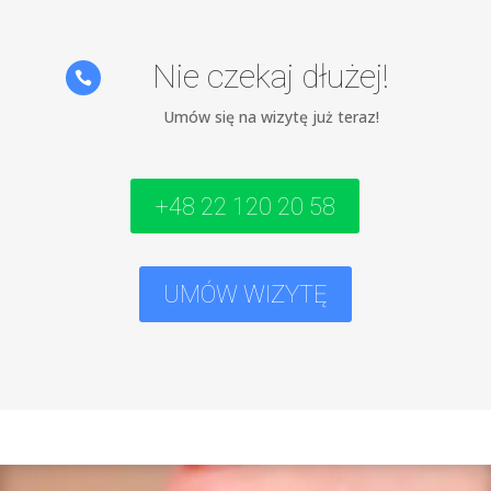
Nie czekaj dłużej!

Umów się na wizytę już teraz!
+48 22 120 20 58
UMÓW WIZYTĘ