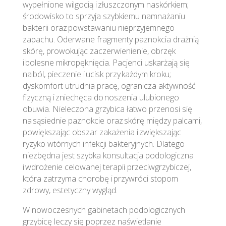
wypełnione wilgocią i złuszczonym naskórkiem;
środowisko to sprzyja szybkiemu namnażaniu
bakterii oraz powstawaniu nieprzyjemnego
zapachu. Oderwane fragmenty paznokcia drażnią
skórę, prowokując zaczerwienienie, obrzęk
i bolesne mikropęknięcia. Pacjenci uskarżają się
na ból, pieczenie i ucisk przy każdym kroku;
dyskomfort utrudnia pracę, ogranicza aktywność
fizyczną i zniechęca do noszenia ulubionego
obuwia. Nieleczona grzybica łatwo przenosi się
na sąsiednie paznokcie oraz skórę między palcami,
powiększając obszar zakażenia i zwiększając
ryzyko wtórnych infekcji bakteryjnych. Dlatego
niezbędna jest szybka konsultacja podologiczna
i wdrożenie celowanej terapii przeciwgrzybiczej,
która zatrzyma chorobę i przywróci stopom
zdrowy, estetyczny wygląd.
W nowoczesnych gabinetach podologicznych
grzybicę leczy się poprzez naświetlanie