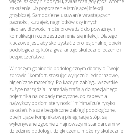
więcej szkody niż pożytku, zwłaszcza gdy grozi wtórne
zakażenie lub pogorszenie istniejącej infekcji
grzybiczej. Samodzielne usuwanie wrastających
paznokci, kurzajek, nagniotków czy innych
nieprawidłowości może prowadzić do poważnych
komplikacji i rozprzestrzenienia się infekcji. Dlatego
kluczowe jest, aby skorzystać z profesjonalnej opieki
podologicznej, która gwarantuje skuteczne leczenie i
bezpieczeństwo.
W naszym gabinecie podologicznym dbamy o Twoje
zdrowie i komfort, stosując wyłącznie jednorazowe,
higieniczne materiały. Po każdym zabiegu wszystkie
zużyte narzędzia i materiały trafiają do specjalnego
pojemnika na odpady medyczne, co zapewnia
najwyższy poziom sterylności i minimalizuje ryzyko
zakażeń. Nasze bezpieczne zabiegi podologiczne,
obejmujące kompleksową pielęgnację stóp, są
wykonywane zgodnie z najnowszymi standardami w
dziedzinie podologii, dzięki czemu możemy skutecznie