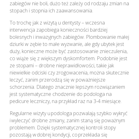
zabiegów nie boli, dużo też zależy od rodzaju zmian na
stopach i stopnia ich zaawansowania.
To trochę jak z wizytą u dentysty – wczesna
interwencja zapobiega konieczności bardziej
bolesnych i inwazyjnych zabiegów. Plombowanie małej
dziurki w zębie to małe wyzwanie, ale gdy ubytek jest
duży, konieczne może być zastosowanie znieczulenia,
co wiąże się z większym dyskomfortem. Podobnie jest
ze stopami – drobne nieprawidłowości, takie jak
niewielkie odciski czy zrogowacenia, można skutecznie
leczyć, zanim przerodzą się w poważniejsze
schorzenia. Dlatego znacznie lepszym rozwiązaniem
jest systematyczne chodzenie do podologa na
pedicure leczniczy, na przykład raz na 3-4 miesiące.
Regularne wizyty u podologa pozwalają szybko wykryć
i wyleczyć drobne zmiany, zanim staną się poważnym
problemem. Dzięki systematycznej kontroli stopy
pozostają w dobrej kondycji, co przekłada się