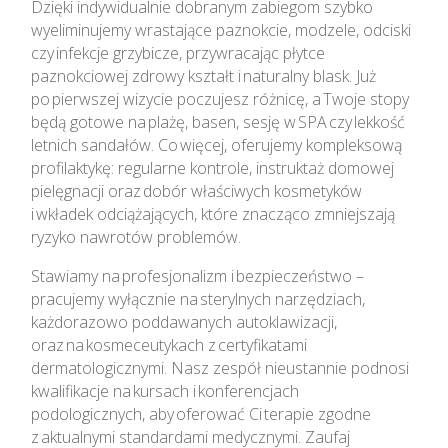
Dzięki indywidualnie dobranym zabiegom szybko
wyeliminujemy wrastające paznokcie, modzele, odciski
czy infekcje grzybicze, przywracając płytce
paznokciowej zdrowy kształt i naturalny blask. Już
po pierwszej wizycie poczujesz różnicę, a Twoje stopy
będą gotowe na plażę, basen, sesję w SPA czy lekkość
letnich sandałów. Co więcej, oferujemy kompleksową
profilaktykę: regularne kontrole, instruktaż domowej
pielęgnacji oraz dobór właściwych kosmetyków
i wkładek odciążających, które znacząco zmniejszają
ryzyko nawrotów problemów.
Stawiamy na profesjonalizm i bezpieczeństwo –
pracujemy wyłącznie na sterylnych narzędziach,
każdorazowo poddawanych autoklawizacji,
oraz na kosmeceutykach z certyfikatami
dermatologicznymi. Nasz zespół nieustannie podnosi
kwalifikacje na kursach i konferencjach
podologicznych, aby oferować Ci terapie zgodne
z aktualnymi standardami medycznymi. Zaufaj