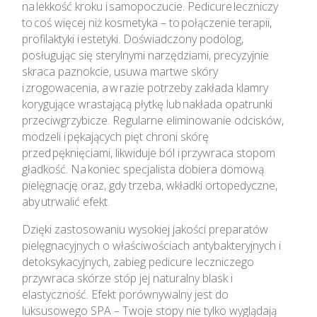
na lekkość kroku i samopoczucie. Pedicure leczniczy
to coś więcej niż kosmetyka – to połączenie terapii,
profilaktyki i estetyki. Doświadczony podolog,
posługując się sterylnymi narzędziami, precyzyjnie
skraca paznokcie, usuwa martwe skóry
i zrogowacenia, a w razie potrzeby zakłada klamry
korygujące wrastającą płytkę lub nakłada opatrunki
przeciwgrzybicze. Regularne eliminowanie odcisków,
modzeli i pękających pięt chroni skórę
przed pęknięciami, likwiduje ból i przywraca stopom
gładkość. Na koniec specjalista dobiera domową
pielęgnację oraz, gdy trzeba, wkładki ortopedyczne,
aby utrwalić efekt.
Dzięki zastosowaniu wysokiej jakości preparatów
pielęgnacyjnych o właściwościach antybakteryjnych i
detoksykacyjnych, zabieg pedicure leczniczego
przywraca skórze stóp jej naturalny blask i
elastyczność. Efekt porównywalny jest do
luksusowego SPA – Twoje stopy nie tylko wyglądają