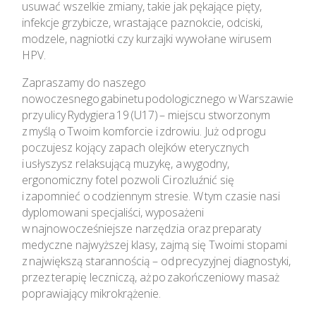
usuwać wszelkie zmiany, takie jak pękające pięty,
infekcje grzybicze, wrastające paznokcie, odciski,
modzele, nagniotki czy kurzajki wywołane wirusem
HPV.
Zapraszamy do naszego
nowoczesnego gabinetu podologicznego w Warszawie
przy ulicy Rydygiera 19 (U17) – miejscu stworzonym
z myślą o Twoim komforcie i zdrowiu. Już od progu
poczujesz kojący zapach olejków eterycznych
i usłyszysz relaksującą muzykę, a wygodny,
ergonomiczny fotel pozwoli Ci rozluźnić się
i zapomnieć o codziennym stresie. W tym czasie nasi
dyplomowani specjaliści, wyposażeni
w najnowocześniejsze narzędzia oraz preparaty
medyczne najwyższej klasy, zajmą się Twoimi stopami
z największą starannością – od precyzyjnej diagnostyki,
przez terapię leczniczą, aż po zakończeniowy masaż
poprawiający mikrokrążenie.