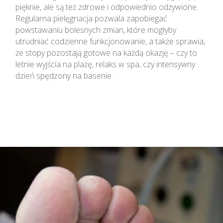
pięknie, ale są też zdrowe i odpowiednio odżywione.
Regularna pielęgnacja pozwala zapobiegać
powstawaniu bolesnych zmian, które mogłyby
utrudniać codzienne funkcjonowanie, a także sprawia,
że stopy pozostają gotowe na każdą okazję – czy to
letnie wyjścia na plażę, relaks w spa, czy intensywny
dzień spędzony na basenie.