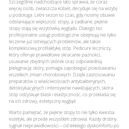
Szczególnie nadchodzące lato sprawia, że coraz
więcej osób, zwłaszcza kobiet, decyduje się na wizytę
u podologa. Letni sezon to czas, gdy nosimy obuwie
odsłaniające większość stopy, a zadbane, piękne
stopy stają się wizytówką wyglądu. Dlatego też
profesjonalne usługi podologiczne obejmują nie tylko
leczenie już istniejących problemów, ale także
kompleksową profilaktykę stóp. Pedicure leczniczy,
który oferuje prawidłowe skracanie paznokci,
usuwanie zbędnych skórek oraz odpowiednią
pielęgnację skóry, pomaga zapobiegać powstawaniu
wszelkich zmian chorobowych. Dzięki zastosowaniu
preparatów o właściwościach antybakteryjnych,
detoksykacyjnych i intensywnie nawilżających, skóra
stóp odzyskuje blask i elastyczność, co przekłada się
na ich zdrowy, estetyczny wygląd.
Warto pamiętać, że piękne stopy to nie tylko kwestia
estetyki, ale przede wszystkim zdrowia. Każdy drobny
sygnał nieprawidłowości – od lekkiego dyskomfortu po