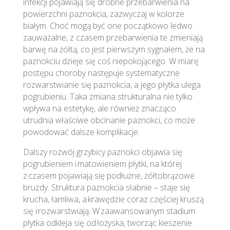
infekcji pojawiają się drobne przebarwienia na
powierzchni paznokcia, zazwyczaj w kolorze
białym. Choć mogą być one początkowo ledwo
zauważalne, z czasem przebarwienia te zmieniają
barwę na żółtą, co jest pierwszym sygnałem, że na
paznokciu dzieje się coś niepokojącego. W miarę
postępu choroby następuje systematyczne
rozwarstwianie się paznokcia, a jego płytka ulega
pogrubieniu. Taka zmiana strukturalna nie tylko
wpływa na estetykę, ale również znacząco
utrudnia właściwe obcinanie paznokci, co może
powodować dalsze komplikacje.
Dalszy rozwój grzybicy paznokci objawia się
pogrubieniem i matowieniem płytki, na której
z czasem pojawiają się podłużne, żółtobrązowe
bruzdy. Struktura paznokcia słabnie – staje się
krucha, łamliwa, a krawędzie coraz częściej kruszą
się i rozwarstwiają. W zaawansowanym stadium
płytka odkleja się od łożyska, tworząc kieszenie