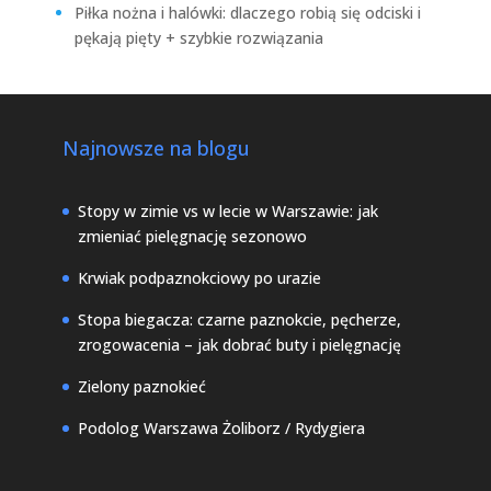
Piłka nożna i halówki: dlaczego robią się odciski i
pękają pięty + szybkie rozwiązania
Najnowsze na blogu
Stopy w zimie vs w lecie w Warszawie: jak
zmieniać pielęgnację sezonowo
Krwiak podpaznokciowy po urazie
Stopa biegacza: czarne paznokcie, pęcherze,
zrogowacenia – jak dobrać buty i pielęgnację
Zielony paznokieć
Podolog Warszawa Żoliborz / Rydygiera