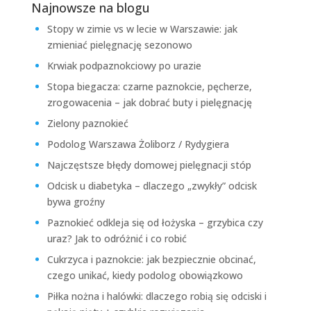
Najnowsze na blogu
Stopy w zimie vs w lecie w Warszawie: jak
zmieniać pielęgnację sezonowo
Krwiak podpaznokciowy po urazie
Stopa biegacza: czarne paznokcie, pęcherze,
zrogowacenia – jak dobrać buty i pielęgnację
Zielony paznokieć
Podolog Warszawa Żoliborz / Rydygiera
Najczęstsze błędy domowej pielęgnacji stóp
Odcisk u diabetyka – dlaczego „zwykły” odcisk
bywa groźny
Paznokieć odkleja się od łożyska – grzybica czy
uraz? Jak to odróżnić i co robić
Cukrzyca i paznokcie: jak bezpiecznie obcinać,
czego unikać, kiedy podolog obowiązkowo
Piłka nożna i halówki: dlaczego robią się odciski i