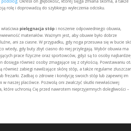
t
podolog
. Określi on głębokość, której sięga zmiana skórna, a także
woją rolę i doprowadzą do szybkiego wyleczenia odcisku.
t właściwa
pielęgnacja stóp
i noszenie odpowiedniego obuwia,
zewiewność materiałów. Ważnym jest, aby obuwie było dobrze
luźne, ani za ciasne. W przypadku, gdy noga przesuwa się w bucie sk
 co wtedy, gdy buty zbyt ciasno do niej przylegają. Wybór obuwia ma
ących prace fizyczne oraz sportowców, gdyż są to osoby najbardzie
 dosięga również osoby zmagające się z otyłością. Powstawaniu ota
 również zabiegi nawilżające skórę stóp, a także regularne złuszcza
 frezarki. Zadbaj o zdrowie i kondycję swoich stóp lub zapewnij im
 w naszej placówce. Pozwolą oni zwalczyć skutki niewłaściwej
ia, które uchronią Cię przed nawrotem nieprzyjemnych dolegliwości –