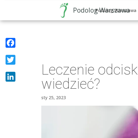
Podolog Warszawa
Podolog Warszawa
Facebook
Leczenie odcis
Twitter
wiedzieć?
LinkedIn
sty 25, 2023