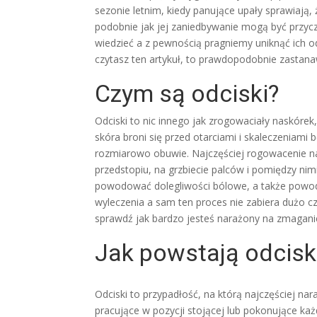
sezonie letnim, kiedy panujące upały sprawiają,
podobnie jak jej zaniedbywanie mogą być przyczy
wiedzieć a z pewnością pragniemy uniknąć ich od
czytasz ten artykuł, to prawdopodobnie zastanaw
Czym są odciski?
Odciski to nic innego jak zrogowaciały naskóre
skóra broni się przed otarciami i skaleczeniam
rozmiarowo obuwie. Najczęściej rogowacenie nas
przedstopiu, na grzbiecie palców i pomiędzy nim
powodować dolegliwości bólowe, a także powodo
wyleczenia a sam ten proces nie zabiera dużo cz
sprawdź jak bardzo jesteś narażony na zmaganie
Jak powstają odcisk
Odciski to przypadłość, na którą najczęściej na
pracujące w pozycji stojącej lub pokonujące każ