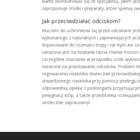
warto skonsultować się ze specjalistą, jakim jes
zaproponuje środki i preparaty, które spełnią s
Jak przeci
wdziałać odciskom?
Kluczem do uchronienia się przed odciskami jes
wykonanego z naturalnych i zapewniających pr
dopasowane do rozmiaru stopy i nie było ani za 
narażona jest na działanie tarcia równie mocno
szczególne znaczenie w przypadku osób wykonuj
narażone na powstawanie odcisków. Problem ten
rogowaceniu naskórka skutecznie przeciwdziałają
utwardzonego naskórka przy pomocy peelingu lub
odpowiednią opiekę z podologami przyjmującymi
pielęgnacji stóp, a także przedstawią rozwiązan
serdecznie zapraszamy!