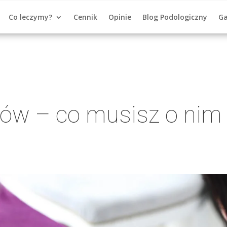
Co leczymy?
Cennik
Opinie
Blog Podologiczny
Ga
ków – co musisz o nim