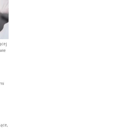
ącej
twie
ami
jące,