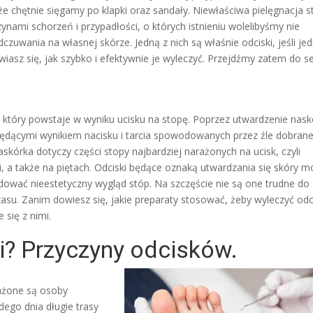
 że chętnie sięgamy po klapki oraz sandały. Niewłaściwa pielęgnacja s
nami schorzeń i przypadłości, o których istnieniu wolelibyśmy nie
czuwania na własnej skórze. Jedną z nich są właśnie odciski, jeśli je
iasz się, jak szybko i efektywnie je wyleczyć. Przejdźmy zatem do s
k, który powstaje w wyniku ucisku na stopę. Poprzez utwardzenie nas
i będącymi wynikiem nacisku i tarcia spowodowanych przez źle dobran
kórka dotyczy części stopy najbardziej narażonych na ucisk, czyli
i, a także na piętach. Odciski będące oznaką utwardzania się skóry 
wać nieestetyczny wygląd stóp. Na szczęście nie są one trudne do
asu. Zanim dowiesz się, jakie preparaty stosować, żeby wyleczyć odci
 się z nimi.
i? Przyczyny odcisków.
rażone są osoby
dego dnia długie trasy