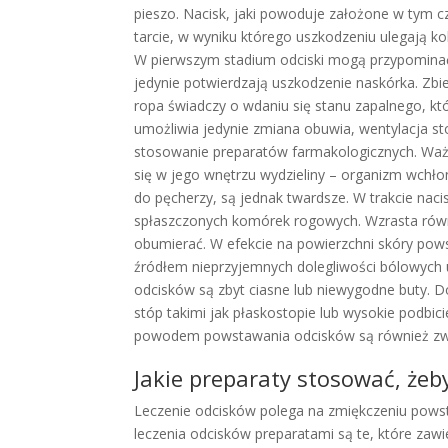
pieszo. Nacisk, jaki powoduje założone w tym 
tarcie, w wyniku którego uszkodzeniu ulegają k
W pierwszym stadium odciski mogą przypominać 
jedynie potwierdzają uszkodzenie naskórka. Zbi
ropa świadczy o wdaniu się stanu zapalnego, kt
umożliwia jedynie zmiana obuwia, wentylacja st
stosowanie preparatów farmakologicznych. Ważn
się w jego wnętrzu wydzieliny – organizm wchłon
do pęcherzy, są jednak twardsze. W trakcie nac
spłaszczonych komórek rogowych. Wzrasta równi
obumierać. W efekcie na powierzchni skóry pows
źródłem nieprzyjemnych dolegliwości bólowych u
odcisków są zbyt ciasne lub niewygodne buty. D
stóp takimi jak płaskostopie lub wysokie podbic
powodem powstawania odcisków są również zwyr
Jakie preparaty stosować, żeby
Leczenie odcisków polega na zmiękczeniu powst
leczenia odcisków preparatami są te, które zawie