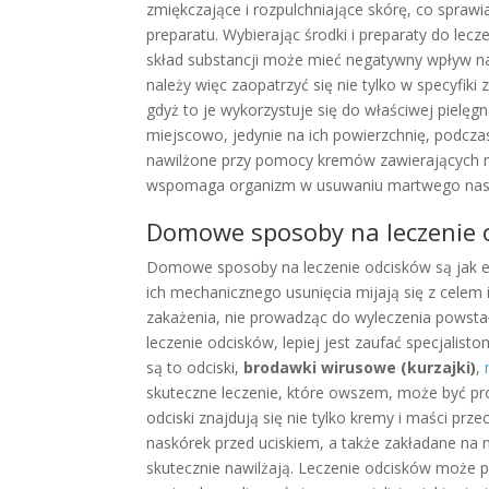
zmiękczające i rozpulchniające skórę, co spraw
preparatu. Wybierając środki i preparaty do lec
skład substancji może mieć negatywny wpływ na 
należy więc zaopatrzyć się nie tylko w specyfiki 
gdyż to je wykorzystuje się do właściwej pielęg
miejscowo, jedynie na ich powierzchnię, podcza
nawilżone przy pomocy kremów zawierających ma
wspomaga organizm w usuwaniu martwego nas
Domowe sposoby na leczenie o
Domowe sposoby na leczenie odcisków są jak ef
ich mechanicznego usunięcia mijają się z cele
zakażenia, nie prowadząc do wyleczenia pows
leczenie odcisków, lepiej jest zaufać specjalist
są to odciski,
brodawki wirusowe (kurzajki)
,
skuteczne leczenie, które owszem, może być 
odciski znajdują się nie tylko kremy i maści prz
naskórek przed uciskiem, a także zakładane na n
skutecznie nawilżają. Leczenie odcisków może 