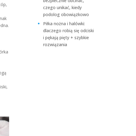
bezpiecznie obcinać,
tóp,
czego unikać, kiedy
podolog obowiązkowo
dnak
Piłka nożna i halówki:
edna.
dlaczego robią się odciski
i pękają pięty + szybkie
rozwiązania
kórka
e
mogą
ski,