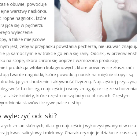
czasie obuwie, powoduje
olejne warstwy naskórka.
ropne nagniotki, które
erająca się w pęcherzu
órego wyleczenie
opy, a także miejscowe
ym jest, żeby w przypadku powstania pęcherza, nie usuwać znajduj
ie ją samoczynnie w trakcie gojenia się rany. Odciski, w przeciwieńs
isku na stopę, skóra chroni się poprzez wzmożoną produkcję
eż produkcja włókien kolagenowych, które powinny się złuszczać i
tają twarde nagniotki, które powodują nacisk na mięśnie stopy i są
trudniających chodzenie i aktywność fizyczną. Najczęściej przyczyną
olegliwość ta dosięga najczęściej osoby zmagające się ze schorzeni
ie, a także kobiety, które często noszą buty na obcasach. Częstym
odnienia stawów i krzywe palce u stóp.
 wyleczyć odciski?
ałych zmian skórnych, dlatego najczęściej wykorzystywanymi w celu
rają kwas salicylowy i mlekowy. Charakteryzuje je działanie złuszcza