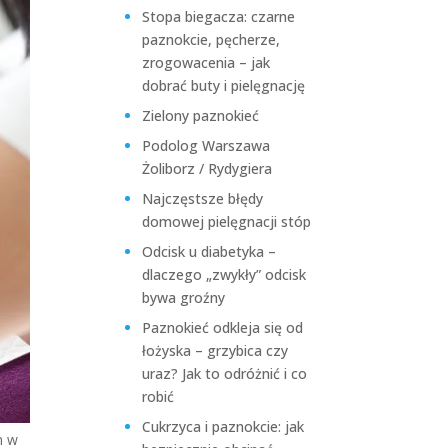
Stopa biegacza: czarne
paznokcie, pęcherze,
zrogowacenia – jak
dobrać buty i pielęgnację
Zielony paznokieć
Podolog Warszawa
Żoliborz / Rydygiera
Najczęstsze błędy
domowej pielęgnacji stóp
Odcisk u diabetyka –
dlaczego „zwykły” odcisk
bywa groźny
Paznokieć odkleja się od
łożyska – grzybica czy
uraz? Jak to odróżnić i co
robić
Cukrzyca i paznokcie: jak
m w