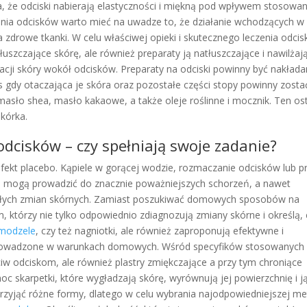
ia, że odciski nabierają elastyczności i miękną pod wpływem stosowan
zenia odcisków warto mieć na uwadze to, że działanie wchodzących w 
zdrowe tkanki. W celu właściwej opieki i skutecznego leczenia odci
złuszczające skórę, ale również preparaty ją natłuszczające i nawilżaj
nacji skóry wokół odcisków. Preparaty na odciski powinny być nakład
s gdy otaczająca je skóra oraz pozostałe części stopy powinny zosta
sło shea, masło kakaowe, a także oleje roślinne i mocznik. Ten ost
kórka.
dcisków – czy spełniają swoje zadanie?
ekt placebo. Kąpiele w gorącej wodzie, rozmaczanie odcisków lub p
m i mogą prowadzić do znacznie poważniejszych schorzeń, a nawet
tałych zmian skórnych. Zamiast poszukiwać domowych sposobów na
om, którzy nie tylko odpowiednio zdiagnozują zmiany skórne i określą,
modzele
, czy też nagniotki, ale również zaproponują efektywne i
prowadzone w warunkach domowych. Wśród specyfików stosowanych
eciw odciskom, ale również plastry zmiękczające a przy tym chroniące
oc skarpetki, które wygładzają skórę, wyrównują jej powierzchnię i j
przyjąć różne formy, dlatego w celu wybrania najodpowiedniejszej m