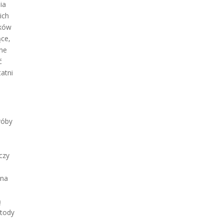
ia
ich
sków
ące,
ane
ć
atni
róby
 czy
 na
ą
etody