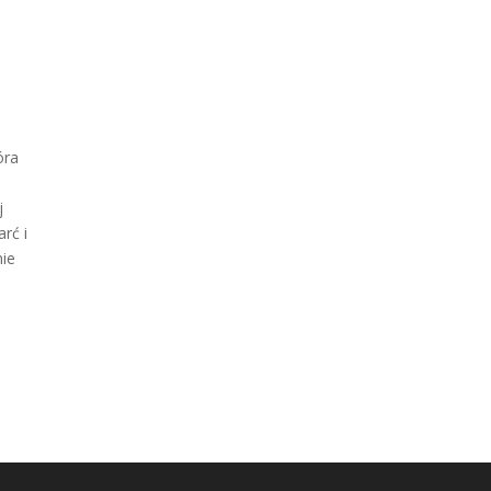
óra
j
rć i
nie