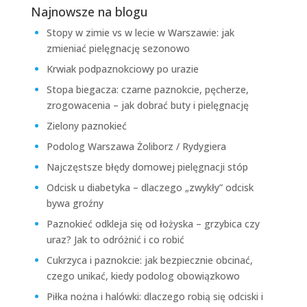
Najnowsze na blogu
Stopy w zimie vs w lecie w Warszawie: jak
zmieniać pielęgnację sezonowo
Krwiak podpaznokciowy po urazie
Stopa biegacza: czarne paznokcie, pęcherze,
zrogowacenia – jak dobrać buty i pielęgnację
Zielony paznokieć
Podolog Warszawa Żoliborz / Rydygiera
Najczęstsze błędy domowej pielęgnacji stóp
Odcisk u diabetyka – dlaczego „zwykły” odcisk
bywa groźny
Paznokieć odkleja się od łożyska – grzybica czy
uraz? Jak to odróżnić i co robić
Cukrzyca i paznokcie: jak bezpiecznie obcinać,
czego unikać, kiedy podolog obowiązkowo
Piłka nożna i halówki: dlaczego robią się odciski i