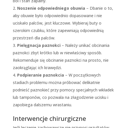
ból i stan zapalny.
Noszenie odpowiedniego obuwia
– Dbanie o to,
aby obuwie było odpowiednio dopasowane i nie
uciskało palców, jest kluczowe. Wybieraj buty o
szerokim czubku, które zapewniają odpowiednią
przestrzeń dla palców.
Pielęgnacja paznokci
– Należy unikać obcinania
paznokci zbyt krótko lub w niewłaściwy sposób.
Rekomenduje się obcinanie paznokci na prosto, nie
zaokrąglając ich krawędzi.
Podpieranie paznokcia
– W początkowych
stadiach problemu można próbować delikatnie
podnieść paznokieć przy pomocy specjalnych wkładek
lub tamponów, co pozwala na złagodzenie ucisku i
zapobiega dalszemu wrastaniu.
Interwencje chirurgiczne
Jeśli leczenie zachowawcze nie przynosi rezultatów,