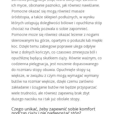
ich mycie, obcinanie paznokci, jak również nawilżanie.
Pomocne okazać się mogą również masaże
śródstopia, a także sklepień podłużnych, w wyniku
których ustępują dolegliwości bólowe i opuchlizna stóp
chociaż na chwilę pozwala o sobie zapomnieć.
Pomocne może się również okazać leżenie z nogami
skierowanymi ku górze, opartymi o poduszki lub miękki
koc. Dzięki temu zabiegowi poprawie ulega odpływ
krwi z dolnych kończyn, co czasowo zmniejsza ból i
opuchliznę będącą skutkiem ciąży. Równie ważnym, co
codzienna pielęgnacja, jest noszenie dopasowanego
do rozmiaru stopy obuwia. Opuchnięte stopy są
większe, w związku z czym mogą wymagać wymiany
butów na rozmiar większe, dzięki czemu zarówno
zakładanie i ściąganie butów nie będzie przysparzać
wiele trudności, ale również zapewnią brak zbyt
dużego nacisku na i tak już obolałe stopy.
Czego unikać, żeby zapewnić sobie komfort
podczas ciąży i nie nadwyrężać stóp?