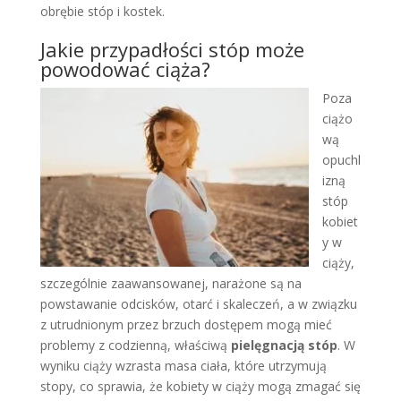
obrębie stóp i kostek.
Jakie przypadłości stóp może
powodować ciąża?
Poza
ciążo
wą
opuchl
izną
stóp
kobiet
y w
ciąży,
szczególnie zaawansowanej, narażone są na
powstawanie odcisków, otarć i skaleczeń, a w związku
z utrudnionym przez brzuch dostępem mogą mieć
problemy z codzienną, właściwą
pielęgnacją stóp
. W
wyniku ciąży wzrasta masa ciała, które utrzymują
stopy, co sprawia, że kobiety w ciąży mogą zmagać się