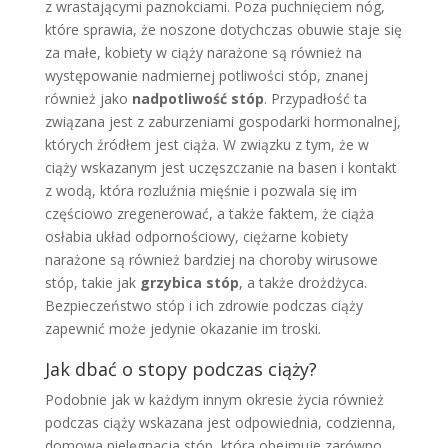
z wrastającymi paznokciami. Poza puchnięciem nóg,
które sprawia, że noszone dotychczas obuwie staje się
za małe, kobiety w ciąży narażone są również na
występowanie nadmiernej potliwości stóp, znanej
również jako
nadpotliwość stóp
. Przypadłość ta
związana jest z zaburzeniami gospodarki hormonalnej,
których źródłem jest ciąża. W związku z tym, że w
ciąży wskazanym jest uczęszczanie na basen i kontakt
z wodą, która rozluźnia mięśnie i pozwala się im
częściowo zregenerować, a także faktem, że ciąża
osłabia układ odpornościowy, ciężarne kobiety
narażone są również bardziej na choroby wirusowe
stóp, takie jak
grzybica stóp
, a także drożdżyca.
Bezpieczeństwo stóp i ich zdrowie podczas ciąży
zapewnić może jedynie okazanie im troski.
Jak dbać o stopy podczas ciąży?
Podobnie jak w każdym innym okresie życia również
podczas ciąży wskazana jest odpowiednia, codzienna,
domowa pielęgnacja stóp, która obejmuje zarówno