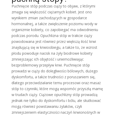
Puchnięcie stóp podczas ciąży to objaw, z którymi
zmaga się większość ciężarnych kobiet. Jest ono
wynikiem zmian zachodzących w gospodarce
hormonalnej, a także zwiększenie poziomu wody w
organizmie kobiety, co zapobiegać ma odwodnieniu
podczas porodu. Opuchlizna stóp w trakcie ciąży
powodowana jest również przez większą ilość krwi
znajdującą się w krwioobiegu, a także to, że wzrost
płodu powoduje nacisk na żyły biodrowe kobiety
zmniejszając ich objętość i uniemożliwiając
bezproblemowy przepływ krwi. Puchnięcie stóp
prowadzi w ciąży do dolegliwości bólowych, dużego
dyskomfortu, a także trudności z poruszaniem się,
dlatego przeciwdziałanie temu procesowi oraz masaż
stóp to czynniki, które mogą wspomóc przyszłą mamę
w trudach ciąży. Ciążowe opuchlizny stóp prowadzą
jednak nie tylko do dyskomfortu i bólu, ale skutkować
mogą również powstawaniu żylaków, czyli
zmniejszeniem elastyczności naczyń krwionośnych w